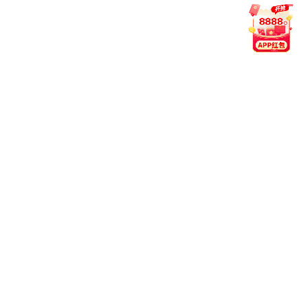
2026-07-08
世预赛尼日利亚阿根廷连线助攻锁定胜局
世预赛尼日利亚阿根廷连线助攻锁定胜局：一场跨
洲足球合作的经典战...
2026-07-09