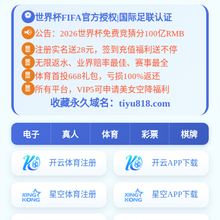
双方在定位球防守上的极致博弈，而被赋予了
别样的战术深度。巴拉圭与澳大利亚的这次交
锋，与其说是一场普通的较劲，不如说是一次
关于禁区高空控制与战术纪律的现代足球课
堂。当哨声在巴拉圭的亚松森响起，球迷们或
许没有预料到，这场比赛会成为未来数年教练
们研究定位球攻防时的经典案例。
巴拉圭男足，这支南美的传统劲旅，历来以其
硬朗的球风和极具侵略性的防守著称。而澳大
利亚队，在加入亚足联后，其身体对抗能力和
高空球优势一直是他们立足亚洲乃至世界足坛
的资本。6月25日这场对决，双方在定位球防
守上的针对性部署，几乎贯穿了整场比赛的每
一个角落。开场仅仅15分钟，澳大利亚就获
得了一次角球机会。通常情况，面对人高马大
的澳洲球员，南美球队会选择区域结合盯人的
混元防守。但巴拉圭的教练组显然做足了功
课，他们没有局限于传统的战术，而是采用了