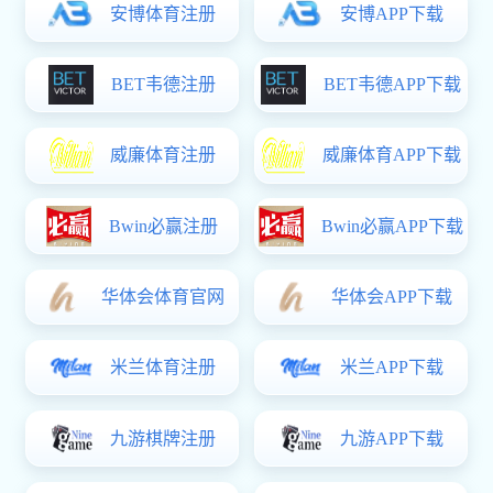
是击碎骨头，而是切开肌肉与筋膜之间的连接
点。
摩洛哥的战术体系中，齐耶赫往往被赋予了极
高的自由度。他很少死抱边路，而是频繁内切
至前腰区域，与边后卫或中锋形成三角形站
位。面对巴西的密集防守，他与阿什拉夫·哈
基米的右路连线堪称杀手锏。齐耶赫在接球前
的一瞬间，通常会做一个隐蔽的指路手势，随
后哈基米会果断沿外线套上。此时，齐耶赫不
会送出高球，而是用脚内侧搓出一记半高球，
精准地找到哈基米胸部或膝盖的高度——后者
利用身体倚住防守人，不做停球，直接横敲中
路。这种“撞墙式”的短传配合，其威力不在于
传球距离的远近，而在于传跑的节奏差。巴西
的边后卫如果不能预判到这一下，往往会被哈
基米甩开半个身位，从而暴露出肋部的空当。
然而，巴西队的密集防守并非无懈可击，但其
弱点并不在禁区外延，而在于防守球员的瞬间