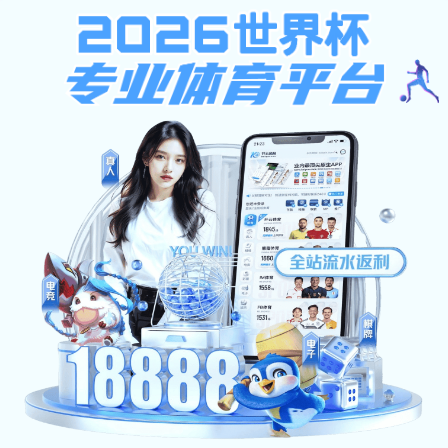
首页
App
关于
体育焦点
官方航空商
彩虹袖标日
用户登录
首页
官方航空商
齐耶赫对阵巴西小组赛短传配合能否撕开密集防守
齐耶赫对阵巴西小组赛短
传配合能否撕开密集防守
在世界杯的舞台上，当一支充满天赋的摩洛哥
队遭遇志在夺冠的巴西队，比赛的天平往往不
在于球星数量的多寡，而在于战术执行的细腻
程度。哈基姆·齐耶赫，这位以精准传球和灵
动跑位著称的切尔西边锋，在对阵巴西的小组