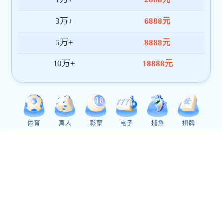
只要他持球推进到距离球门30米范围内，至
少会有一名球员像影子一样贴住他。这种针对
性的防守布置，将迫使莫德里奇更多地采用
“不停球直接推射”这种高难度方式。因此，他
的进球更大概率来源于战术角球二点球、任意
球配合或乱战中的捡漏，而非纯阵地战的个人
突破。
我们可以做一个大胆但不失严谨的推演。在小
组赛三场比赛中，莫德里奇极有可能在面对同
组中最弱的对手时取得进球。这类比赛往往会
出现“一边倒”的控球局面，克罗地亚半场攻防
演练的强度会达到峰值。在这种高压态势下，
对方防守往往会在75分钟后因为体能下降而
出现致命失误。考虑到莫德里奇超乎常人的体
能储备（他的生物年龄常年比实际年龄年轻4-
5岁），他在比赛末段的射门效率甚至高于上
半场。如果克罗地亚能在前两场小组赛拿到4
分，在锁定出线名额的第三场进行轮换，莫德