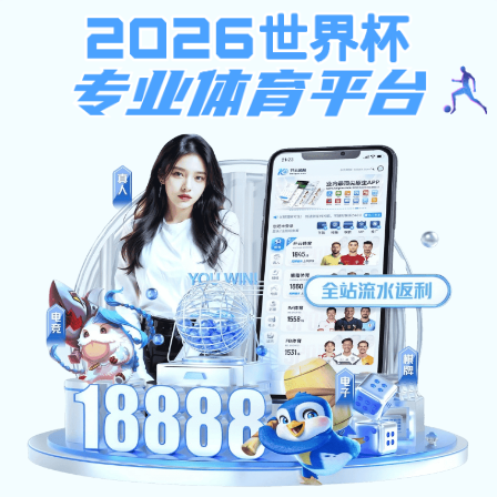
首页
App
关于
体育焦点
官方航空商
彩虹袖标日
用户登录
首页
官方航空商
克罗地亚莫德里奇小组赛进球预测
克罗地亚莫德里奇小组赛
进球预测
当世界杯的战火熊熊燃烧，所有目光都聚焦在
那些能在关键时刻挺身而出的巨星身上。在克
罗地亚“黄金一代”逐渐谢幕之际，38岁的卢卡
·莫德里奇依然像克罗地亚狂想曲中那个永不
疲倦的指挥家，用他魔幻的右脚在潘帕斯草原
与高加索山脉之间划出精准的弧线。作为中场