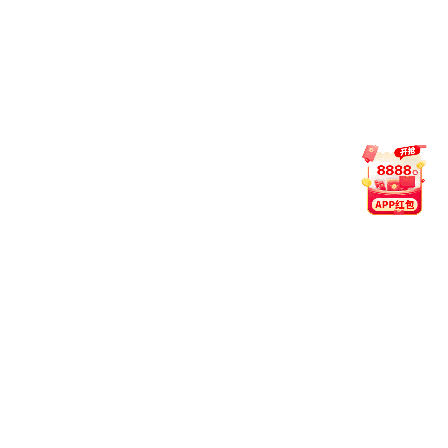
李刚仁面对南非防线一对一突破是否占优
绿茵场上，每一次一对一的突破都像是一场微型战
争，是勇气与技术交织...
2026-07-08