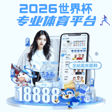
首页
App
关于
体育焦点
官方航空商
彩虹袖标日
用户登录
团队风采 · 2026
赛事服务的全方位解决方案
版权授权服务
领导技术团队攻克多项行业难题，推动产品持续迭
代创新。