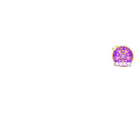
使命 1
全球化 2.0 计划启动，深耕重点市场。
使命 2
AI 技术突破，实现自动剪辑与智能预测。
使命 3
累计服务客户突破 5000 家，市场占有率提升。