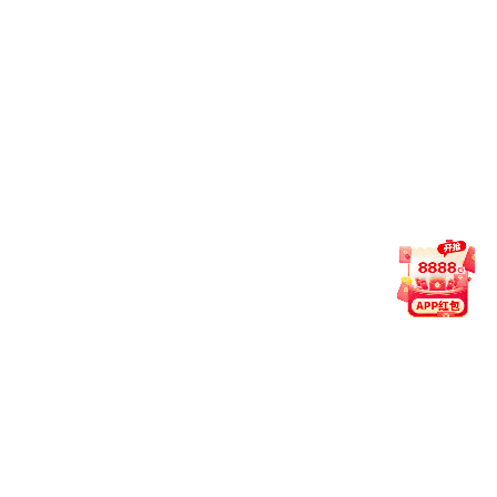
合作伙伴
探索更多内容
安卓下载
认识我们
体育焦点
官方航空商
彩虹袖标日