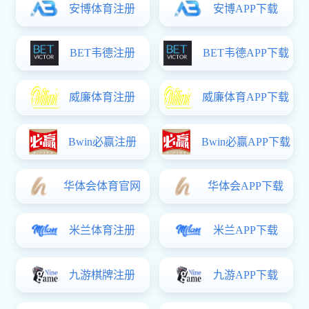
为射手创造了大量半转身射门的黄金机会。若
约旦能挤进世界杯淘汰赛阶段，田忌赛马式的
战术博弈会让塔马里在小组赛或对阵强队死守
时获得更多反击纵深，而金靴奖历来偏爱那些
能在高强度对抗中保持高出勤率的得分点。值
得一提的是，约旦的战术稳定性极强，几乎不
会因为对手强弱而改变进攻节奏，这种“以我
为主”的执念，恰恰是金靴射手最渴望的环境
——稳定的战术支持、固定的开火权以及全队
无条件的第一传选择。
阿尔及利亚方面，班达的进化让人联想到巅峰
时期的奥巴梅扬。作为欧洲赛场上“反越位狂
魔”，他深谙如何用跑动距离兑换进球机会。
在阿尔及利亚的体系中，核心战术并非控球压
制，而是利用中后场长传直接打击防线身后的
空档，这与班达恐怖的速度爆发力形成了完美
闭环。非洲区预选赛期间，班达场均获得3.2
次绝佳机会，这一数据甚至高于同期欧洲五大