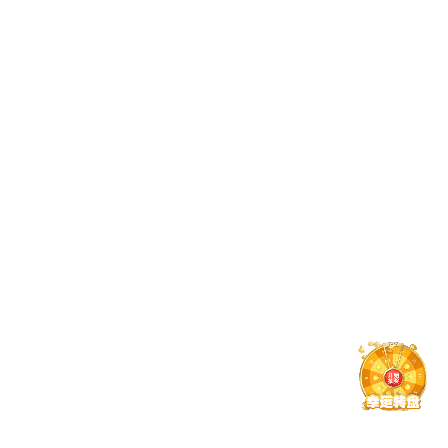
猜你喜欢
直播吧b
诺伊尔对轰奥
晋级
在数字媒体时代，足球迷们早已告别了守在
当年轻的天才
电视机前等待整场比赛的单...
魅力便在这一刻
06-20 13:46
06-19 13:32