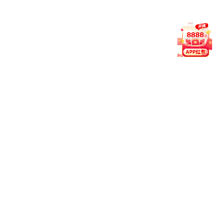
克罗地亚莫德里奇小组赛进球预测
当世界杯的战火熊熊燃烧，所有目光都聚焦在那些
能在关键时刻挺身而...
2026-07-08
世预赛尼日利亚阿根廷连线助攻锁定胜局
世预赛尼日利亚阿根廷连线助攻锁定胜局：一场跨