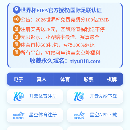
广泛的热议。许多人开始重新审视这支球队的
潜质，思考他们究竟能在这场欧洲顶级俱乐部
的较量中走多远。无论是战术层面的革新，还
是球员个人能力的爆发，葡萄牙体育这场胜利
的意义早已超越了简单的比分。它像一束突然
照亮夜空的光，让沉寂许久的绿茵话题再度被
推上风口浪尖。
谈起这场比赛，就不得不先回顾葡萄牙体育在
整个赛季欧联杯中的蜕变过程。此前，他们在
小组赛阶段表现并不算惊艳，甚至一度被外界
质疑竞争力不足。但进入淘汰赛阶段后，这支
球队仿佛被注入了全新的灵魂。本场面对布拉
加，他们在中场的控制力表现得淋漓尽致。从
开场的第一次触球起，葡萄牙体育就展现出了
不同于以往的自信与果敢。球员们在高强度逼
抢中保持了极佳的跑位默契，后防线的协同保
护也几乎没有给对手留下太多可乘之机。这种
从混乱到有序的转变，恰恰是黑马球队最令人