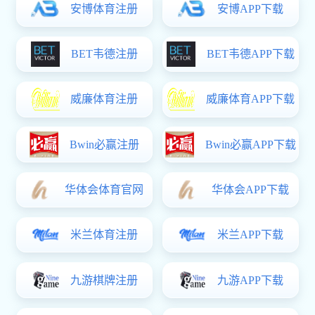
着迷的特质。当外界把目光锁定在那些豪门劲
旅身上时，葡萄牙体育正默默完成着自己的战
术升级。他们不再依赖单一的进攻点，而是通
过多点开花的策略撕开布拉加的防线。这种整
体性的提升，正是他们能够在欧联杯立足的根
本所在。
值得注意的是，葡萄牙体育在这场比赛中所展
现出的心理素质同样值得称道。足球世界里，
技术层面的比拼固然重要，但关键时刻的抗压
能力往往决定最终走向。面对布拉加这样一个
老成持重的对手，葡萄牙体育的年轻球员们没
有表现出丝毫怯场。他们在前场的配合如行云
流水，多次通过简洁的传递撕开对方防守。这
种果敢与执行力，令无数观赛者感到眼前一
亮。欧联杯本就是年轻球员证明自己的舞台，
而葡萄牙体育的这批小将显然抓住了这个机
遇。从边路的快速突破到中路的致命一击，每
一个环节都显得那么张弛有度。可以说，这种