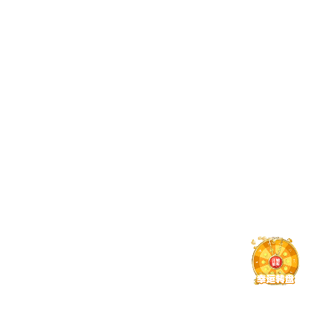
猜你喜欢
直播吧b
诺伊尔对轰奥
晋级
在数字媒体时代，足球迷们早已告别了守在
当年轻的天才
电视机前等待整场比赛的单...
魅力便在这一刻
06-20 13:46
06-19 13:32