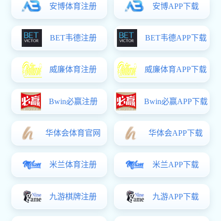
常的任意球机会，却成为了整场比赛的转折
点。
站在球前的久保建英，眼神中透露出超出年龄
的冷静与坚决。此时，勒沃库森的人墙严阵以
待，门将也全神贯注地观察着场上的一切。但
久保建英的选择出乎了所有人的预料。他没有
选择直接大力抽射，而是用一种近乎诡异的弧
线，将球精准地绕过人墙，直挂球门死角。这
记定位球不仅角度刁钻，而且速度与旋转的配
合堪称完美。勒沃库森的门将尽管做出了极限
扑救，却依然只能目送皮球入网。客队因此取
得了领先，而整个球场瞬间被一种震惊与沸腾
交织的氛围所笼罩。这粒进球的价值，不仅仅
在于比分上的优势，更在于它打破了勒沃库森
在场上的心理平衡，迫使他们必须在之后的比
赛中倾巢而出。
随后的比赛，勒沃库森展开了狂风骤雨般的反
扑。他们不断通过长传冲吊与边中结合，试图