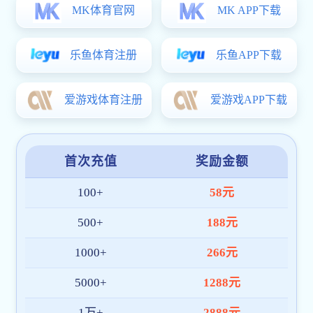
员，容易产生瞬间的注意力真空。根据土耳其
队近期热身赛的战术演练，他们已经将伊尔迪
兹设定为定位球战术中的“假目标”：即通过队
友在前点的虚晃干扰，为后点插上的伊尔迪兹
制造头球攻门的空间。若美国队无法在定位球
防守中保持百分百的专注，伊尔迪兹极有可能
成为决定比赛走向的关键先生。
当然，我们不能忽略美国队防守体系的韧性。
他们的边后卫具备极强的跟防能力，中后卫的
空中对抗成功率也颇为可观。但伊尔迪兹的价
值在于，他能够利用身体对抗后的二次争抢打
破这种平衡。特别是在禁区内的混战中，他的
小腿爆发力与门前嗅觉往往能弥补头球技术上
的细微不足。土耳其队的主教练显然也意识到
了这一点，在训练中频繁安排伊尔迪兹在罚球
区内通过折返跑动来寻找落点。这种战术安排
极具针对性：一旦美国队的防守重心被佯攻球
员带走，伊尔迪兹就能在无人干扰的情况下完