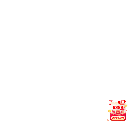
德比战弗拉霍维奇反抢成功国足强度拉满
在足球的世界里，德比战从来不仅仅是一场比赛。
它关乎荣誉、仇恨与...
2026-06-23