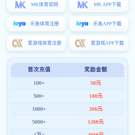
次，但真正转化为“高质量突破”（推进至对方
肋部30米区域）的比例，很可能仅维持在两
成左右。预计具体数据为：尝试盘带9次，成
功突破4次，其中成功进入攻击区域的数据为
2次。
进一步融入比赛节奏的动态预测。世界杯小组
赛首轮往往存在试探性，双方球员的体能储备
均处于峰值。克罗地亚队历来擅长在首战控制
失误率，他们不会轻易在边路投入过多人手进
行夹击，这种战术克制反而会给巴尔塞纳斯留
下相对宽松的一对一空间。然而，随着比赛进
入下半场中段（60分钟至75分钟），克罗地
亚的体能优势和战术纪律性将逐渐显现。此时
巴尔塞纳斯的突破效率可能会出现明显滑坡。
我预测，他的边路突破数据将呈现“前高后低”
的态势：上半场完成3次成功突破，下半场仅
能维持1至2次。最终全场数据预测结果如
下：成功突破4次，其中1次直接制造犯规获