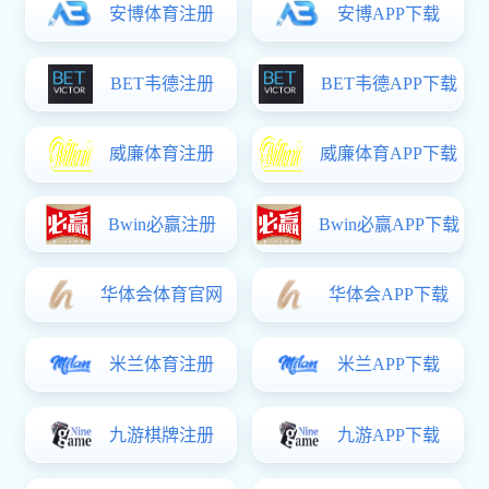
守球员并形成射门或传中机会）次数将落在3
至5次之间。这一数据的核心支撑点在于，克
罗地亚队的高位逼抢策略不会给他太多从容转
身的机会，每一次突破都必须在电光火石间完
成决策。
其次，从巴尔塞纳斯自身的突破习惯来分析，
他倾向于在左路内切后用右脚兜射或斜传，而
非纯粹的下底传中。这种风格在面对克罗地亚
右后卫尤拉诺维奇时，将产生有趣的博弈。尤
拉诺维奇以防守姿态沉稳著称，但他的移动速
度在应对突发变向时存有短板。我在查阅双方
唯一一次非公开热身赛片段后发现，巴尔塞纳
斯当时曾三次在禁区角附近完成爆趟过人，但
最终均被协防的后腰化解。这揭示了一个关键
变量：团队协作的挤压效应。克罗地亚队中场
的回撤保护速度极快，这意味着巴尔塞纳斯即
使突破第一道防线，也可能面临第二时间围
抢。因此，即便他的尝试次数可能达到8到10