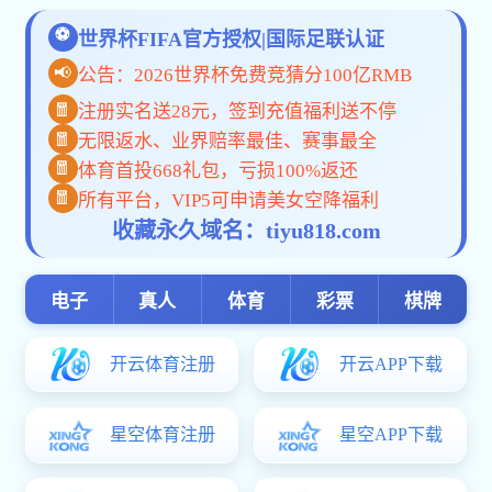
边路突击手，能否在“格子军团”经验丰富的防
线中找到撕裂空间？本文并非简单的数据堆
砌，而是基于历史交锋、球员近期状态及战术
体系的深度解构，对巴尔塞纳斯在本场比赛中
的边路突破数据进行前瞻性预测。我们将从量
化指标、防守对位以及比赛节奏三个维度，剖
析这场技术流与经验流之间的边路博弈。
首先，我们必须正视克罗地亚队防守体系的特
殊性。这支球队并非依赖纯粹的肌肉对抗，而
是凭借中场的老道控制来压缩边路空间。根据
过往大赛数据，克罗地亚在边路区域场均能够
实施4.2次成功拦截，其防守球员的站位选择
往往能预判突破线路。这使得巴尔塞纳斯面临
的首要挑战，并非单纯的速度比拼，而是如何
在局部区域内利用节奏变化和假动作来创造起
速空间的智慧。结合其近十场国家队赛事中平
均每场4.8次成功盘带的数据，我预测在本场
小组赛中，他的有效边路突破（指成功过掉防