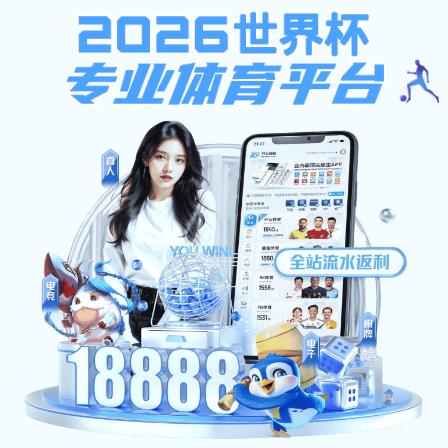
首页
App
关于
体育焦点
官方航空商
彩虹袖标日
用户登录
首页
彩虹袖标日
阿贾克斯亚洲劲旅淘汰赛禁区造点新王诞生
阿贾克斯亚洲劲旅淘汰赛
禁区造点新王诞生
在世界杯足球的宏大叙事中，强队与弱旅的界
定往往在一瞬间被改写。当阿贾克斯亚洲劲旅
淘汰赛禁区造点新王诞生的消息在卡塔尔的夜
空中炸响，整个足球世界都为之一震。这不仅
仅是一粒点球的胜利，更是一段关于颠覆、勇