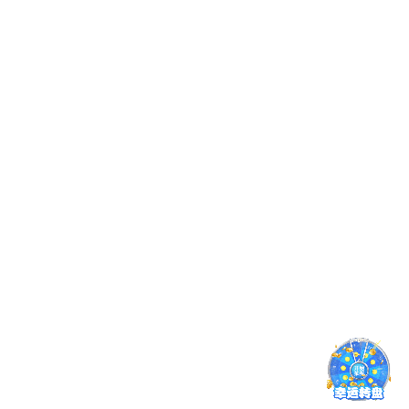
猜你喜欢
直播吧b
诺伊尔对轰奥
晋级
在数字媒体时代，足球迷们早已告别了守在
当年轻的天才
电视机前等待整场比赛的单...
魅力便在这一刻