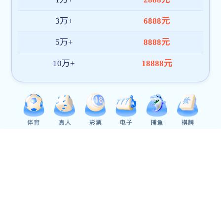
年轻天才和攻势足球闻名于世，而亚洲球队现
在敢于在淘汰赛中高举进攻大旗，甚至在禁区
内制造杀机，这本身就是认知上的巨大颠覆。
过去，我们习惯于将亚洲球队与“防守、坚
韧、运气”等词汇联系在一起，但现在，“创造
力、勇气、技术性”正在成为新的标签。这场
胜利的意义，远超三分或一次晋级。它是亚洲
足球向世界发出的邀请函，邀请更多年轻球员
相信，通过正确的体系和不懈的努力，亚洲人
同样可以在世界杯这块最硬的骨头中啃下胜利
的果实。从这个角度说，禁区造点新王诞生的
时刻，其实是一场漫长启蒙运动的终点，也是
下一场伟大探索的起点。
然而，我们也不能因此就陷入盲目的乐观。世
界杯体育的残酷性在于，一场胜利并不能改变
所有问题。阿贾克斯亚洲劲旅在比赛中展现出
的失误率依然偏高，尤其是在对手高压下的出
球环节，多次险些酿成大错。此外，板凳深度