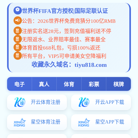
气与希望的全新篇章。在这片汇聚全球目光的
绿茵舞台上，曾被视为“足球荒漠”的亚洲力
量，正以不可阻挡之势，向世界宣告着新时代
的降临。本文将以专业记者的视角，带你深度
解析这场足以载入史册的对抗，探寻“新王”加
冕背后的战术密码与精神图腾。
回顾整场世界杯体育对决，阿贾克斯亚洲劲旅
的战术执行力令人印象深刻。面对实力占据上
风的对手，这支亚洲球队并未采取保守的防守
反击策略，而是以高位逼抢和快速传切撕扯着
对方的防线。比赛前60分钟，双方僵持不
下，阿贾克斯亚洲劲旅虽控球率略处下风，但
射门次数却以8比5领先。转折点出现在第78
分钟，边锋萨迪克在禁区右侧连续晃动，利用
节奏变化突破防守队员，后者在仓促之下将其
放倒。主裁判在VAR提示后确认点球判罚，这
一刻，整个球场陷入沉寂。点球手的冷静推
射，将比分锁定为1比0。这粒禁区造点，不