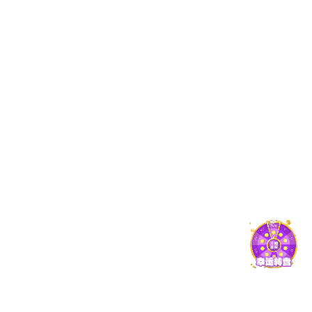
猜你喜欢
直播吧b
诺伊尔对轰奥
晋级
在数字媒体时代，足球迷们早已告别了守在
当年轻的天才
电视机前等待整场比赛的单...
魅力便在这一刻
06-20 13:46
06-19 13:32