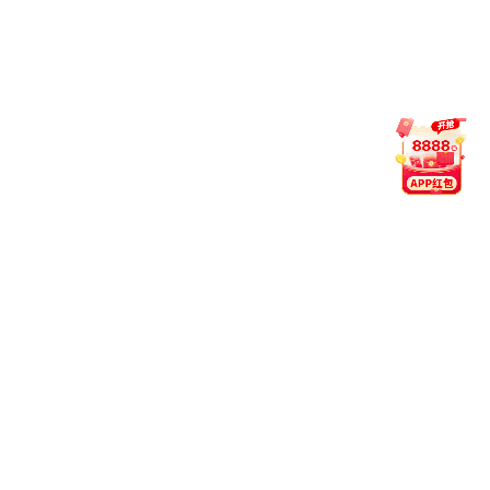
克罗地亚莫德里奇小组赛进球预测
当世界杯的战火熊熊燃烧，所有目光都聚焦在那些
能在关键时刻挺身而...
2026-07-08