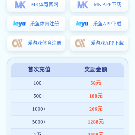
中锋，他的游弋属性恰是破解库拉索防线僵硬
的利器。库拉索后卫更习惯处理正面的高空球
或直塞，但对于福法纳这种从边路斜向插入中
路的“横向移动”，往往会出现防守职责的模
糊。这时候，科特迪瓦的中场是否能在福法纳
启动的第一时间送出穿透球，就成为决定射门
质量的胜负手。一个值得关注的细节是，福法
纳在过去五场世预赛中，有超过70%的射门来
自于他向左路回撤后的反插。库拉索的右后卫
如果无法限制他的接球转身，那么禁区弧顶一
带将会变成福法纳射门数据的爆发区。这种战
术需求的背后，折射出的是福法纳阅读比赛能
力的成熟，他不只是跑，更是在诱导对方防线
做出错误判断。
在解读射门期望值（xG）时，福法纳的次均
威胁度可能远超预想。库拉索虽然整体实力不
强，但他们极其擅长压缩中路空间，这迫使福
法纳必须增加在禁区内纵深方向的触球次数。