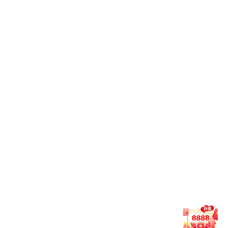
在世界杯预选赛的烽火连天中，科特迪瓦与库拉索
的这场对决，远不止是...
2026-07-01
阿里贾西姆面对挪威防线反击推进是否关
在世界杯的璀璨舞台上，每一次攻防转换都可能书
写新的传奇。当阿里...
2026-07-05