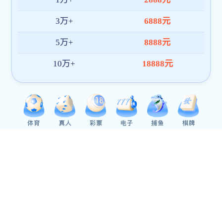
国际足联最新公布的财务报告显示，小组赛收
视率每提升1个百分点，对应赛区的博彩流水
就会暴涨3.2%。这意味着苏格兰vs海地2026
世界杯赔率走势图的每一次起伏，都在具象化
着全球资本对足球生态的暴力重塑。想象一
下：当爱丁堡的酒吧里，退休矿工们为一英镑
的苏格兰胜率争得面红耳赤时，太子港的贫民
窟里，少年们正用二手手机押注海地爆冷的概
率——这两股平行时空的金钱洪流，最终将汇
聚在同一个数字赌场中，完成对现代足球最残
酷也最迷人的解构。
或许我们应该承认，所有赔率走势都是现实世
界在数字棱镜中的扭曲倒影。当阿伯丁渔夫的
祈祷与海地祭司的咒语同时被输入博彩系统，
当凯尔特人队歌与孔帕斯音乐在量子计算机里
纠缠共振，那组跳动的数字早已超越了体育预
测的范畴。苏格兰vs海地2026世界杯赔率走
势的真正价值，不在于告诉人们谁会赢，而在