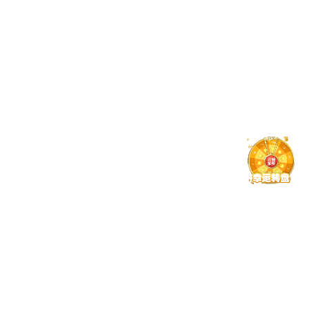
晋级
在数字媒体时代，足球迷们早已告别了守在
当年轻的天才
电视机前等待整场比赛的单...
魅力便在这一刻
06-20 13:46
06-19 13:32
延伸阅读