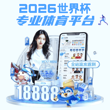
首页
App
关于
体育焦点
官方航空商
彩虹袖标日
用户登录
首页
官方航空商
苏格兰vs海地2026世界杯赔率走势
苏格兰vs海地2026世界
杯赔率走势
在世界杯的宏大叙事中，总有一些对决如同夜
空中的流星，虽然短暂却足以点燃全球球迷的
想象力。当苏格兰的格子军团与海地的加勒比
旋风在2026年世界杯的赔率榜单上不期而
遇，一场关于足球、经济与梦境的奇异交响曲
悄然奏响。这不是一场简单的数字游戏，而是