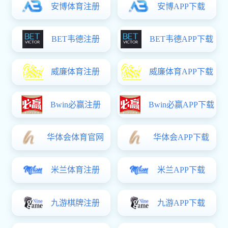
赔率波动主要受预选赛伤病影响。反观海地，
这个曾创造过世界杯历史上最大冷门的国度，
其赔率走势更像是一部魔幻现实主义小说：在
博彩精算师的参数里，球员的海外联赛出场次
数、国内联赛的腐败指数、甚至加勒比飓风季
的交通成本，都被精确换算成小数点后的概
率。这种看似荒诞的对比，恰恰揭示了现代足
球博彩的本质——它赌的从来不只是足球，更
是整个人类社会的重量。
从历史镜像中我们能看到更惊人的相似。
2018年俄罗斯世界杯，冰岛队的赔率走势曾
与今日的海地如出一辙，最终这个火山之国逼
平阿根廷的瞬间，让所有赔率模型瞬间崩塌。
如今海地的赔率曲线在某个区间突然收窄，这
恰似暴风雨前海燕翅膀的震颤——博彩公司正
在用数学语言告诉世界：神话可能不会复制，
但奇迹永远在孕育。而苏格兰的赔率波动则像
年迈的时钟，每一次摇摆都精准计算着老牌劲