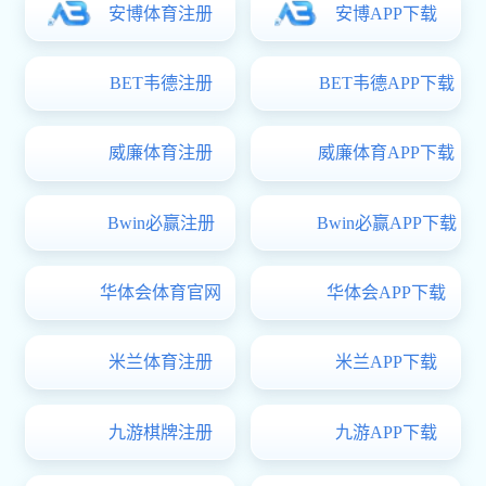
过度依赖边路传中，反而限制了球队的立体进
攻能力。当比赛进入下半场，主队利用一次反
击率先打破僵局后，沙特队的边路传中战术几
乎陷入了死胡同。对手显然已经摸清了套路，
他们收缩防线，重点保护禁区内的第一落点，
让沙特队的边路起球变得徒劳无功。
这种战术上的争议，似乎将沙特队推向了风口
浪尖。作为多次参加世界杯的球队，沙特足球
有着自己鲜明的风格烙印。但在这个全球化战
术日新月异的时代，一成不变就意味着退步。
记者在现场注意到，每一次边路传中失败后，
沙特队的教练席上都会出现明显的焦急情绪。
教练试图通过手势和呼喊调整进攻方向，场上
的球员也做出了改变，尝试进行内切或禁区前
的短传渗透，但收效甚微。这种战术执行的犹
豫和效率低下，正是认为“沙特队冠军热门”身
份名不副实者们口中的证据。