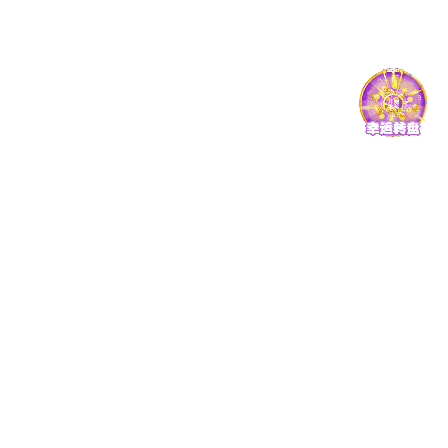
葡萄牙维蒂尼亚迎战乌兹别克斯坦攻防转
在世界杯的璀璨舞台上，每一次对决都蕴藏着战术
博弈的无限魅力。当...
2026-06-30