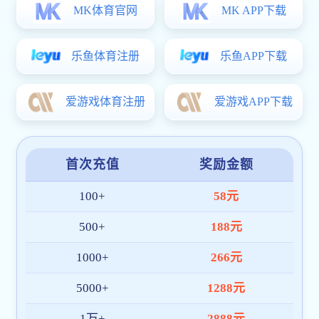
锁定为4-0。
这场大胜的意义，远不止于账面比分。首先，
它证明了利物浦在转会窗口后的阵容深度得到
了质的提升。加克波、索博斯洛伊、麦卡利斯
特等人完美融入体系，形成了一条极具冲击力
的攻击线。曼联完全被打回了原形，中场失
控、后防失误频发，卡塞米罗的体能短板被无
限放大。更让红魔球迷心痛的是，球队在精神
层面上的溃败——当加克波倒钩破门后，曼联
球员的眼神中再也找不到昔日弗格森时代的不
屈。与此同时，这场比赛也是英超争冠格局的
一次重要洗牌。阿森纳和曼城必须正视这支重
新焕发生机的利物浦，克洛普的成功之处在
于，他不仅继承了昔日的高位压迫，更赋予了
球队在阵地战中多样的进攻手段。
客场吞下四球的苦果，对于曼联来说是一次难
以承受的打击。积分榜上，他们不仅落后榜首
的利物浦，更可能在赛季末面临严峻的争六甚