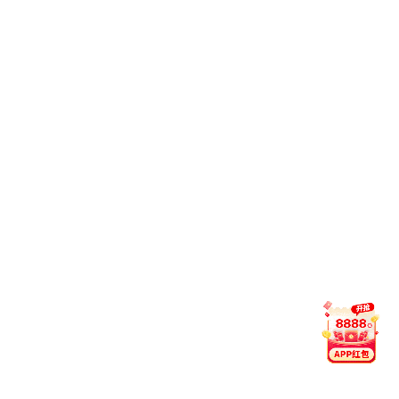
德比战弗拉霍维奇反抢成功国足强度拉满
在足球的世界里，德比战从来不仅仅是一场比赛。
它关乎荣誉、仇恨与...
2026-06-23