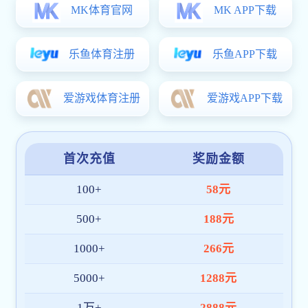
体评论区充满质疑，甚至有极端球迷嘲讽其为
“混迹英超的草根”。
值得关注的是，这记倒钩的幕后英雄同样值得
铭记。第37分钟发起进攻的张玉宁在双人包
夹下将球精准横敲，而边翼卫高准翼的高速套
边带走了两名防守球员。正是这种团队足球的
默契，才成就了福登成都蓉城生死战倒钩破门
打崩防线的经典时刻。赛后更衣室流出的视频
显示，队长吴曦抱着进球功臣大喊：“这球够
那群外国记者吹五年！”而主帅扬科维奇则少
见地眼眶泛红：“足球世界里总有奇迹，但奇
迹只属于相信奇迹的人。”
从数据维度审视，这粒进球的价值更显珍贵。
国际足联技术统计显示，倒钩射门的进球转化
率不足7%，而在世界杯预选赛这种高压场景
下，能完成此类动作的球员全球不超过20
人。更关键的是，这粒进球直接改变了后续战