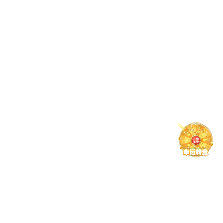
直播吧b
诺伊尔对轰奥
晋级
在数字媒体时代，足球迷们早已告别了守在
当年轻的天才
电视机前等待整场比赛的单...
魅力便在这一刻
06-20 13:46
06-19 13:32
延伸阅读