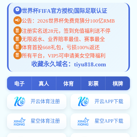
城生死战倒钩破门打崩防线，这粒注定载入史
册的进球不仅点燃了五万球迷的激情，更让中
国足球在绝境中窥见了一线生机。
上半场第37分钟，当印尼队在禁区前沿采取
密集防守时，中国队前场打出精妙配合。右路
球员下底传中被解围至禁区弧顶，埋伏在此的
福登展现出顶级射手的本能——他背对球门感
知到皮球轨迹，在腾空瞬间完成身体扭转，以
一记标准的倒挂金钩将皮球狠狠砸入球门死
角。这记福登成都蓉城生死战倒钩破门打崩防
线的瞬间，让印尼门将呆立原地，替补席球员
纷纷抱头难以置信。现场解说员嘶哑着嗓子高
呼“这是属于中国足球的黄金时刻”，社交媒体
瞬间被“福登倒钩”的词条刷屏。
这粒进球的戏剧性在于多重战役背景的叠加：
此前中国队三战仅积两分，本场若无法取胜将
基本宣告出局；而印尼队作为小组黑马，其归
化军团的身体对抗让国足防线吃尽苦头。当所