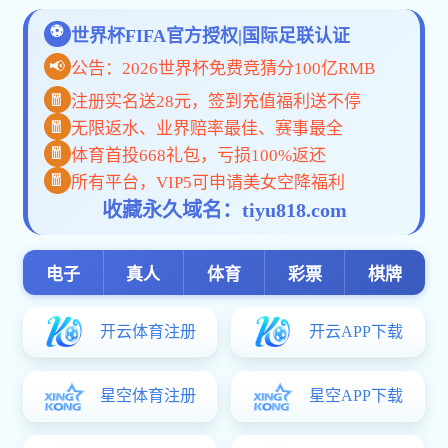
不仅是一场技战术的博弈，更是一次关于勇气
与智慧的考验。作为亚洲足坛的一抹亮色，沙
特队能否在群星璀璨的阿根廷面前筑起坚固城
墙，成为赛前最引人遐想的命题。
阿拉巴，这位来自沙特阿拉伯的防守中坚，他
的表现常被视作球队命运的晴雨表。在即将面
对阿根廷的强大攻势时，他肩上的重担不言而
喻。众所周知，阿根廷不仅拥有效力于欧洲顶
级联赛的球员，更以其流畅的地面配合和核心
人物梅西的穿针引线著称。阿拉巴若想在这场
硬仗中有所作为，必须展现出超乎寻常的专注
力和预判能力。他在速度与力量上的平衡，或
许能成为限制对手突破的关键一环。须知，在
足球场上，一次精准的卡位或一次及时的补
防，都可能改变比赛的走向。然而，仅仅依靠
单兵防守远远不够，阿拉巴还需串联起整条后
防线，形成联动效应，才能在高压下避免失
误。