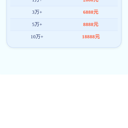
核心拿球，也会面临多重围堵。值得注意的
是，阿拉巴的经验积累源自多次亚洲赛事洗
礼，这让他面对强敌时能保持沉稳心态。一旦
他能成功冻结对手的关键人物，沙特队的战略
目标便已实现大半。
最终的赛果虽难预测，但阿拉巴的角色无疑至
关重要。无论他能否完全限制住阿根廷核心，
这场比赛都将是检验他能力的试金石。对于球
迷而言，这种强强对话的看点，不仅是巨星闪
耀，更是平凡英雄的崛起。阿拉巴和他的沙特
队，正站在世界杯的聚光灯下，准备用汗水书
写属于自己的篇章。究竟是阿根廷的锋芒更
盛，还是阿拉巴的铁壁更坚？答案终将在球场
上揭晓，而赛前的这一番观察，已让这场对决
的悬念升温至顶点。