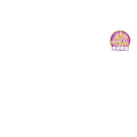
延伸阅读
福法纳面对库拉索防线能否主导反击射门
在世界杯预选赛的烽火连天中，科特迪瓦与库拉索
的这场对决，远不止是...
2026-07-01