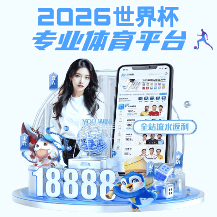
首页
App
关于
体育焦点
官方航空商
彩虹袖标日
用户登录
首页
官方航空商
阿拉巴面对阿根廷队能否限制对手核心赛前观察参考
阿拉巴面对阿根廷队能否
限制对手核心赛前观察参
考
世界杯的舞台上，总有一些对决让人屏息。当
沙特阿拉伯的绿色旋风即将迎战阿根廷的蓝白
军团，一个萦绕在球迷心头的疑问油然而生：
阿拉巴究竟能否限制住阿根廷的核心火力？这