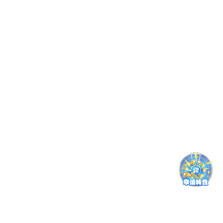
猜你喜欢
直播吧b
诺伊尔对轰奥
晋级
在数字媒体时代，足球迷们早已告别了守在
当年轻的天才
电视机前等待整场比赛的单...
魅力便在这一刻
06-20 13:46
06-19 13:32