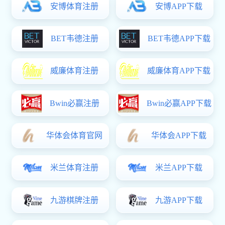
捕捉。他就像一台自带导航系统的重型装甲
车，既能拦截对手的快速推进，又能第一时间
将炮弹输送到塞尔维亚的锋利两翼。面对厄瓜
多尔，古德利能否用他的大腿级表现，彻底击
碎南美人引以为傲的中场缠斗，将极大决定此
役的走向。
反观厄瓜多尔，这支常年被巴西与阿根廷压制
的南美劲旅，却总能在不被看好时爆发出惊人
的能量。2026年的这支厄瓜多尔，不再只是
靠高原主场欺压客队的平头哥，他们的技战术
体系已经完成了跨越式进化。年轻血液的注
入，让球队前场的冲击力令人窒息，尤其是边
路球员的爆发力和变向能力，足以让任何防线
挠头。厄瓜多尔习惯利用两翼的突然提速制造
混乱，再利用锋线杀手那令人毛骨悚然的门前
嗅觉完成致命一击。这对于古德利领衔的塞尔
维亚中场来说，无疑是一次残酷的炼狱级考
验。古德利必须像一只张开翅膀的秃鹫，死死