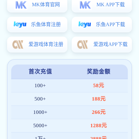
盯住厄瓜多尔突然插上的影子杀手，任何一次
注意力分散，都可能让塞尔维亚陷入万劫不复
的窘境。
然而，足球的魅力在于硬实力之外的变数。古
德利与他的塞尔维亚队，并不缺少纸面上的天
赋与硬度，真正令人担忧的，是他们面对美洲
球队时时而发作的“节奏病”。南美足球特有的
小快灵、无休止的脚下拉锯以及对身体接触的
完美适应，常常让欧洲球队的钢铁防线在一瞬
间土崩瓦解。古德利能否通过多次经典的长传
转移，将比赛的节奏强行拉入欧洲大陆的慢速
对抗中，将成为这场博弈的核心看点。若他能
够切断厄瓜多尔中场与锋线的直接连线，并利
用自己精准的远射或定位球制造杀机，那么塞
尔维亚攻占三分绝非异想天开。反之，如果古
德利的脚步稍显沉重，被对方的快节奏带进沟
里，这场战役极有可能演变成一场灾难。
当然，任何有关世界杯的预测，都无法绕开临